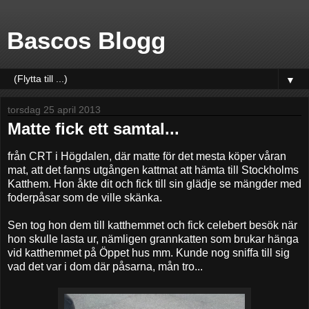
Bascos Blogg
▼
torsdag 25 april 2013
Matte fick ett samtal...
från CRT i Högdalen, där matte för det mesta köper våran
mat, att det fanns utgången kattmat att hämta till Stockholms
Katthem. Hon åkte dit och fick till sin glädje se mängder med
foderpåsar som de ville skänka.
Sen tog hon dem till katthemmet och fick celebert besök när
hon skulle lasta ur, nämligen grannkatten som brukar hänga
vid katthemmet på Öppet hus mm. Kunde nog sniffa till sig
vad det var i dom där påsarna, mån tro...