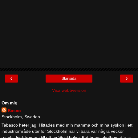
‹
›
Startsida
Visa webbversion
Om mig
Basco
Stockholm, Sweden
Tabasco heter jag. Hittades med min mamma och mina syskon i ett
industriområde utanför Stockholm när vi bara var några veckor
gamla. Fick komma till ett av Stockholms Katthems akuthem där vi