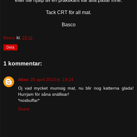
efter lite hjälp av en praktikant var alla påsar inne.
Tack CRT för all mat.
Basco
Basco
kl.
19:11
Dela
1 kommentar:
Alice
25 april 2013 kl. 19:24
Oj vad mycket mumsig mat, nu blir nog katterna glada!
Hurrjam för såna snällisar!
*nosbuffar*
Svara